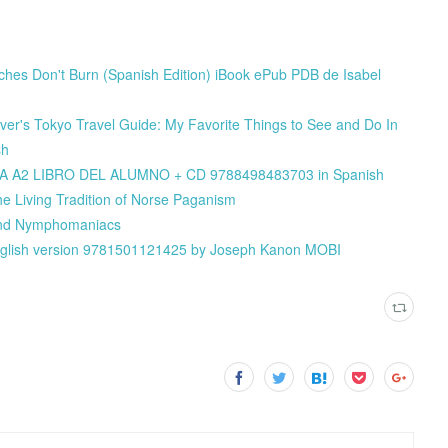
tches Don't Burn (Spanish Edition) iBook ePub PDB de Isabel
r's Tokyo Travel Guide: My Favorite Things to See and Do In
sh
ISMA A2 LIBRO DEL ALUMNO + CD 9788498483703 in Spanish
e Living Tradition of Norse Paganism
 and Nymphomaniacs
English version 9781501121425 by Joseph Kanon MOBI