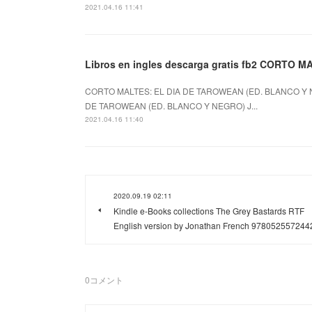
2021.04.16 11:41
Libros en ingles descarga gratis fb2 CORTO
CORTO MALTES: EL DIA DE TAROWEAN (ED. BLANCO Y N
DE TAROWEAN (ED. BLANCO Y NEGRO) J...
2021.04.16 11:40
2020.09.19 02:11
Kindle e-Books collections The Grey Bastards RTF
English version by Jonathan French 978052557244
0
コメント