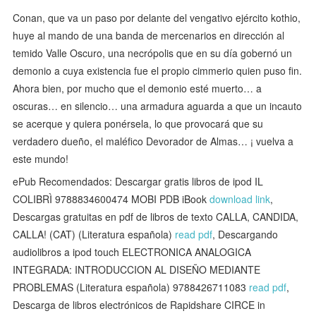
Conan, que va un paso por delante del vengativo ejército kothio,
huye al mando de una banda de mercenarios en dirección al
temido Valle Oscuro, una necrópolis que en su día gobernó un
demonio a cuya existencia fue el propio cimmerio quien puso fin.
Ahora bien, por mucho que el demonio esté muerto… a
oscuras… en silencio… una armadura aguarda a que un incauto
se acerque y quiera ponérsela, lo que provocará que su
verdadero dueño, el maléfico Devorador de Almas… ¡ vuelva a
este mundo!
ePub Recomendados: Descargar gratis libros de ipod IL
COLIBRÌ 9788834600474 MOBI PDB iBook
download link
,
Descargas gratuitas en pdf de libros de texto CALLA, CANDIDA,
CALLA! (CAT) (Literatura española)
read pdf
, Descargando
audiolibros a ipod touch ELECTRONICA ANALOGICA
INTEGRADA: INTRODUCCION AL DISEÑO MEDIANTE
PROBLEMAS (Literatura española) 9788426711083
read pdf
,
Descarga de libros electrónicos de Rapidshare CIRCE in