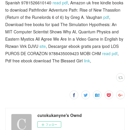
Spanish 9781526610140
read pdf
, Amazon uk free kindle books
to download Pathfinder Adventure Path: Rise of New Thassilon
(Return of the Runelords 6 of 6) by Greg A. Vaughan
pdf
,
Download free books for ipad The Simulation Hypothesis: An
MIT Computer Scientist Shows Why AI, Quantum Physics and
Eastern Mystics All Agree We Are In a Video Game in English by
Rizwan Virk DJVU
site
, Descargar ebook gratis para ipod LOS
PUROS DE CORAZON 9788435009423 MOBI CHM
read pdf
,
Pdf free ebook download The Blessed Girl
link
,
cutokukanyne's Ownd
フォロー